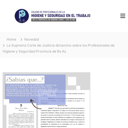
S
k
i
p
t
o
c
Home
Novedad
o
La Suprema Corte de Justicia dictamino sobre los Profesionales de
n
Higiene y Seguridad Provincia de Bs As
t
e
n
t