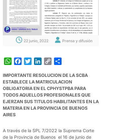
22 junio, 2022
Prensa y difusión
W
F
T
L
C
S
h
a
w
i
o
h
IMPORTANTE RESOLUCION DE LA SCBA
a
c
i
n
p
a
ESTABLECE LA MATRICULACION
t
e
t
k
y
r
OBLIGATORIA EN EL CPHYSTPBA PARA
s
b
t
e
L
e
TODOS AQUELLOS PROFESIONALES QUE
A
o
e
d
i
EJERZAN SUS TITULOS HABILITANTES EN LA
p
o
r
I
n
MATERIA EN LA PROVINCIA DE BUENOS
p
k
n
k
AIRES
A través de la SPL 7/2022 la Suprema Corte
de la Provincia de Buenos el 16 de junio de