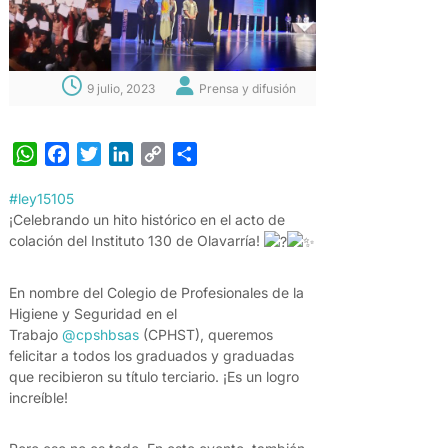
9 julio, 2023
Prensa y difusión
W
F
T
L
C
S
h
a
w
i
o
h
#ley15105
a
c
i
n
p
a
¡Celebrando un hito histórico en el acto de
t
e
t
k
y
r
colación del Instituto 130 de Olavarría!
s
b
t
e
L
e
A
o
e
d
i
En nombre del Colegio de Profesionales de la
p
o
r
I
n
Higiene y Seguridad en el
p
k
n
k
Trabajo
@cpshbsas
(CPHST), queremos
felicitar a todos los graduados y graduadas
que recibieron su título terciario. ¡Es un logro
increíble!