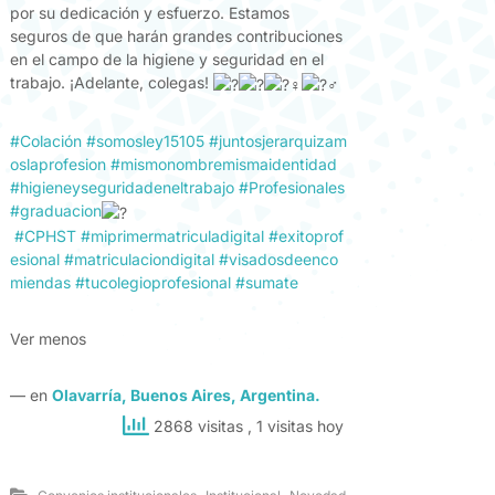
por su dedicación y esfuerzo. Estamos
seguros de que harán grandes contribuciones
en el campo de la higiene y seguridad en el
trabajo. ¡Adelante, colegas!
#Colación
#somosley15105
#juntosjerarquizam
oslaprofesion
#mismonombremismaidentidad
#higieneyseguridadeneltrabajo
#Profesionales
#graduacion
#CPHST
#miprimermatriculadigital
#exitoprof
esional
#matriculaciondigital
#visadosdeenco
miendas
#tucolegioprofesional
#sumate
Ver menos
— en
Olavarría, Buenos Aires, Argentina.
2868 visitas
, 1 visitas hoy
,
,