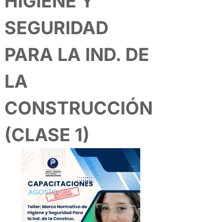
HIGIENE Y
p
k
n
k
SEGURIDAD
PARA LA IND. DE
LA
CONSTRUCCIÓN
(CLASE 1)