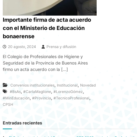
Importante firma de acta acuerdo
con el Ministerio de Educación
bonaerense
20 agosto, 2024
Prensa y difusión
El Colegio de Profesionales de Higiene y
Seguridad de la Provincia de Buenos Aires
firmo un acta acuerdo con la […]
,
,
Convenios institucionales
Institucional
Novedad
,
,
,
#BsAs
#CarlaMaglione
#LorenzoGómez
,
,
,
#MinEducación
#Provincia
#TecnicoProfesional
CPSH
Entradas recientes