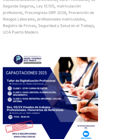
,
,
Segunda Seguros
Ley 15.105
matriculación
,
,
profesional
Precongreso ORP 2026
Prevención de
,
,
Riesgos Laborales
profesionales matriculados
,
,
Registro de Firmas
Seguridad y Salud en el Trabajo
UCA Puerto Madero