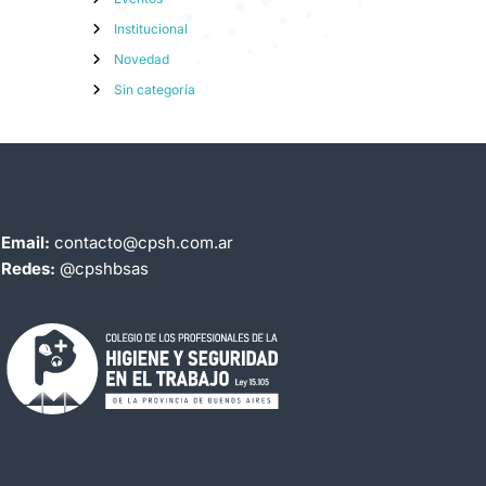
Institucional
Novedad
Sin categoría
Email:
contacto@cpsh.com.ar
Redes:
@cpshbsas