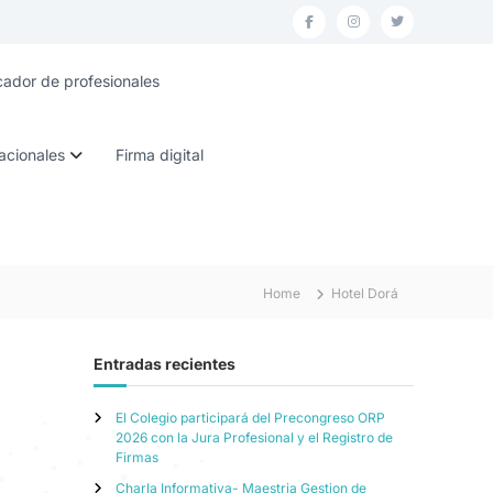
F
I
T
a
n
w
ador de profesionales
c
s
i
e
t
t
acionales
Firma digital
b
a
t
o
g
e
o
r
r
k
a
m
Home
Hotel Dorá
Entradas recientes
El Colegio participará del Precongreso ORP
2026 con la Jura Profesional y el Registro de
Firmas
Charla Informativa- Maestria Gestion de