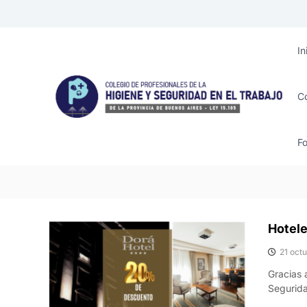
S
k
i
p
In
t
o
c
C
o
n
t
Fo
e
n
t
Hotele
21 oct
Gracias 
Segurida