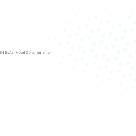
,
,
SH BsAs
Hotel Dorá
turismo