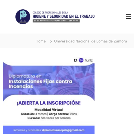
S
k
i
p
t
o
c
Home
Universidad Nacional de Lomas de Zamora
o
n
t
e
n
t