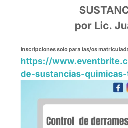
s
b
t
e
L
e
SUSTANC
A
o
e
d
i
p
o
r
I
n
por Lic. J
p
k
n
k
Inscripciones solo para las/os matriculad
https://www.eventbrite.
de-sustancias-quimicas-