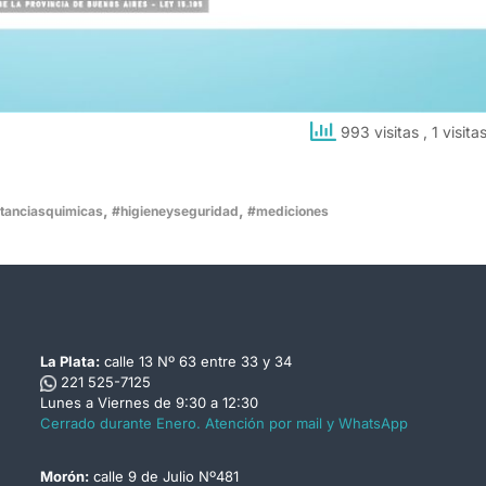
993 visitas
, 1 visita
,
,
tanciasquimicas
#higieneyseguridad
#mediciones
La Plata:
calle 13 Nº 63 entre 33 y 34
221 525-7125
Lunes a Viernes de 9:30 a 12:30
Cerrado durante Enero. Atención por mail y WhatsApp
Morón:
calle 9 de Julio Nº481