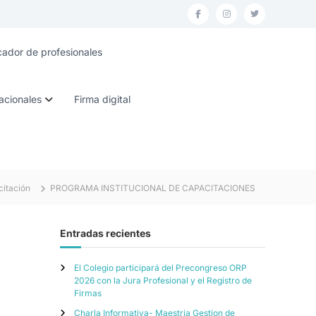
F
I
T
a
n
w
ador de profesionales
c
s
i
e
t
t
acionales
Firma digital
b
a
t
o
g
e
o
r
r
k
a
m
itación
PROGRAMA INSTITUCIONAL DE CAPACITACIONES
Entradas recientes
El Colegio participará del Precongreso ORP
2026 con la Jura Profesional y el Registro de
Firmas
Charla Informativa- Maestria Gestion de