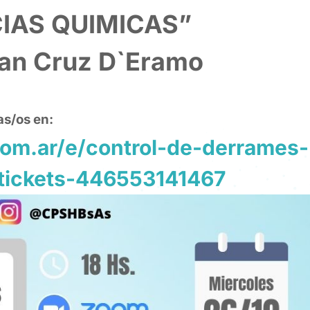
IAS QUIMICAS”
uan Cruz D`Eramo
as/os en:
com.ar/e/control-de-derrames-
tickets-446553141467