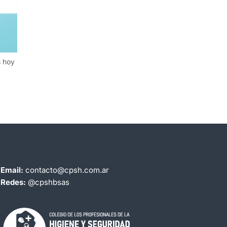
s hoy
Email:
contacto@cpsh.com.ar
Redes:
@cpshbsas